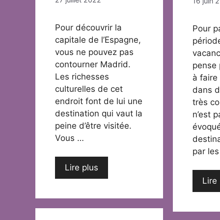
16 juin 
Pour découvrir la
Pour p
capitale de l’Espagne,
périod
vous ne pouvez pas
vacanc
contourner Madrid.
pense 
Les richesses
à fair
culturelles de cet
dans d
endroit font de lui une
très c
destination qui vaut la
n’est 
peine d’être visitée.
évoqu
Vous …
destina
par le
Lire plus
Lire