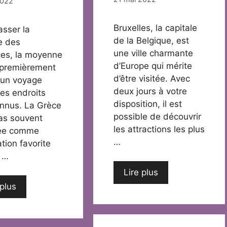
2022
Bruxelles, la capitale
asser la
de la Belgique, est
e des
une ville charmante
es, la moyenne
d’Europe qui mérite
premièrement
d’être visitée. Avec
e un voyage
deux jours à votre
es endroits
disposition, il est
onnus. La Grèce
possible de découvrir
pas souvent
les attractions les plus
ée comme
…
tion favorite
s …
Lire plus
 plus