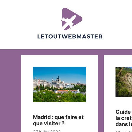
Aller
au
contenu
Guide
Madrid : que faire et
la cre
que visiter ?
dans l
27 juillet 2022